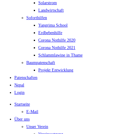
Solarstrom
Landwirtschaft
Soforthilfen
Yangrima School
Erdbebenhilfe
Corona Nothilfe 2020
Corona Nothilfe 2021
Schlammlawine in Thame
Baumpatenschaft
Projekt Entwicklung
Patenschaften
Nepal
Login
Startseite
E-Mail
Über uns
Unser Verein