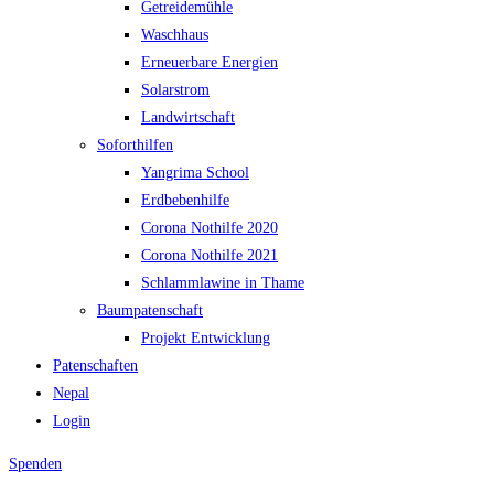
Getreidemühle
Waschhaus
Erneuerbare Energien
Solarstrom
Landwirtschaft
Soforthilfen
Yangrima School
Erdbebenhilfe
Corona Nothilfe 2020
Corona Nothilfe 2021
Schlammlawine in Thame
Baumpatenschaft
Projekt Entwicklung
Patenschaften
Nepal
Login
Spenden