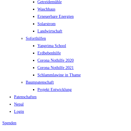
Getreidemühle
Waschhaus
Erneuerbare Energien
Solarstrom
Landwirtschaft
Soforthilfen
Yangrima School
Erdbebenhilfe
Corona Nothilfe 2020
Corona Nothilfe 2021
Schlammlawine in Thame
Baumpatenschaft
Projekt Entwicklung
Patenschaften
Nepal
Login
Spenden