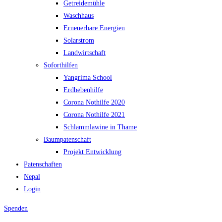
Getreidemühle
Waschhaus
Erneuerbare Energien
Solarstrom
Landwirtschaft
Soforthilfen
Yangrima School
Erdbebenhilfe
Corona Nothilfe 2020
Corona Nothilfe 2021
Schlammlawine in Thame
Baumpatenschaft
Projekt Entwicklung
Patenschaften
Nepal
Login
Spenden